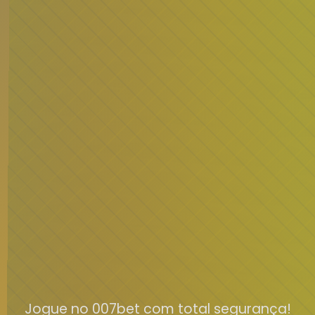
Jogue no 007bet com total segurança!