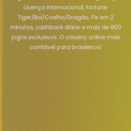
Licença internacional, Fortune
Tiger/Boi/Coelho/Dragão, Pix em 2
minutos, cashback diário e mais de 800
jogos exclusivos. O cassino online mais
confiável para brasileiros!