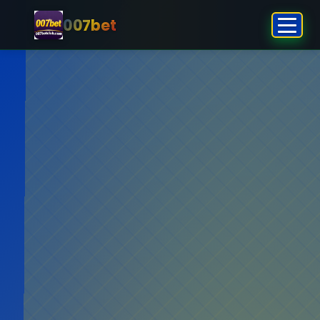
007bet