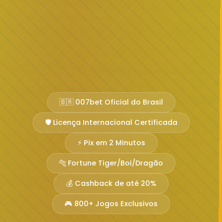
🇧🇷 007bet Oficial do Brasil
🛡️ Licença Internacional Certificada
⚡ Pix em 2 Minutos
🐅 Fortune Tiger/Boi/Dragão
💰 Cashback de até 20%
🎮 800+ Jogos Exclusivos