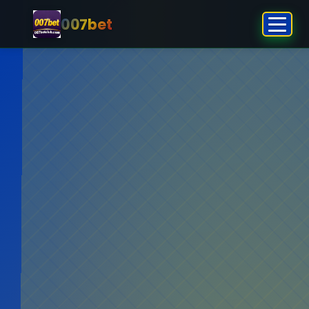
007bet