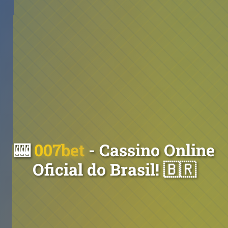
🎰
007bet
- Cassino Online
Oficial do Brasil! 🇧🇷