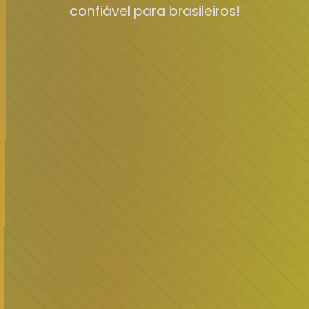
confiável para brasileiros!