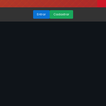
Entrar
Cadastrar
007bet | Explorando o
Mundo do Jogo
HiddenRealm
Descubra as características, regras e a