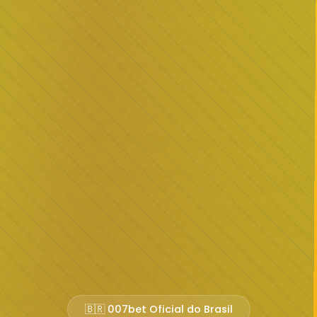
🇧🇷 007bet Oficial do Brasil