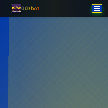
007bet