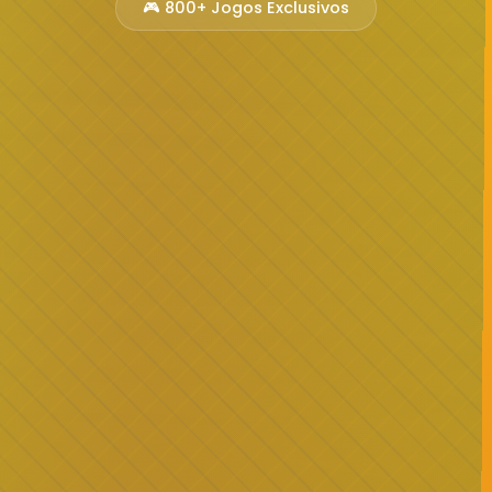
🎮 800+ Jogos Exclusivos