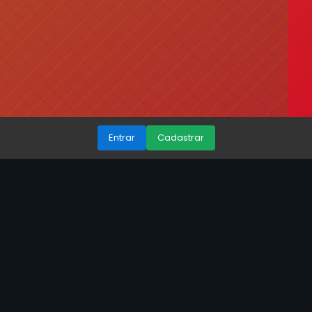
Entrar
Cadastrar
007bet | Explorando o