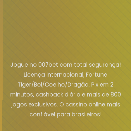
Jogue no 007bet com total segurança!
Licença internacional, Fortune
Tiger/Boi/Coelho/Dragão, Pix em 2
minutos, cashback diário e mais de 800
jogos exclusivos. O cassino online mais
confiável para brasileiros!