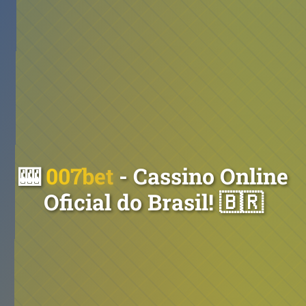
🎰
007bet
- Cassino Online
Oficial do Brasil! 🇧🇷