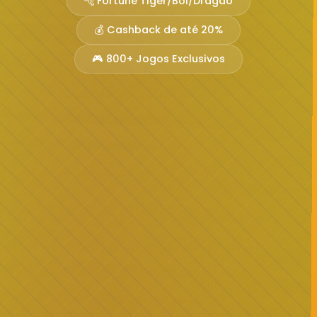
🐅 Fortune Tiger/Boi/Dragão
💰 Cashback de até 20%
🎮 800+ Jogos Exclusivos