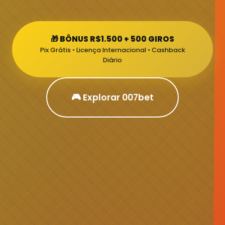
🎁 BÔNUS R$1.500 + 500 GIROS
Pix Grátis • Licença Internacional • Cashback
Diário
🎮 Explorar 007bet