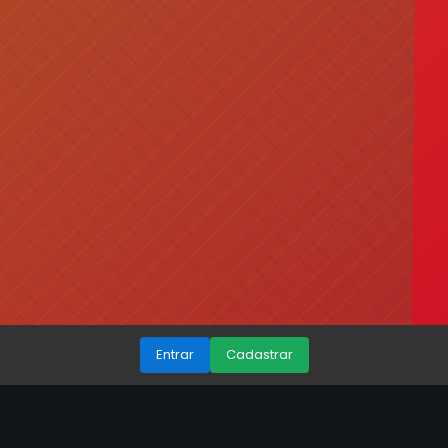
Entrar
Cadastrar